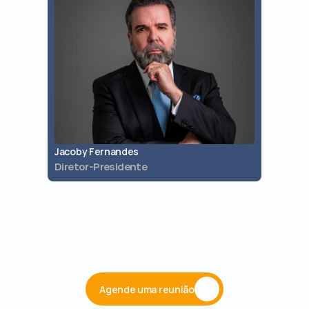
Jacoby Fernandes
Jaques 
Diretor-Presidente
Diretor 
Agende uma reunião