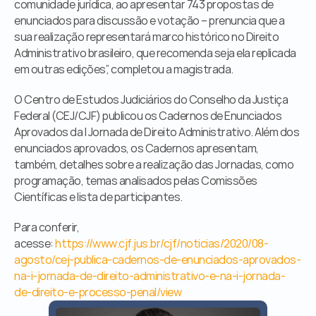
comunidade jurídica, ao apresentar 743 propostas de 
enunciados para discussão e votação – prenuncia que a 
sua realização representará marco histórico no Direito 
Administrativo brasileiro, que recomenda seja ela replicada 
em outras edições”, completou a magistrada. 
O Centro de Estudos Judiciários do Conselho da Justiça 
Federal (CEJ/CJF) publicou os Cadernos de Enunciados 
Aprovados da I Jornada de Direito Administrativo. Além dos 
enunciados aprovados, os Cadernos apresentam, 
também, detalhes sobre a realização das Jornadas, como 
programação, temas analisados pelas Comissões 
Científicas e lista de participantes. 
Para conferir, 
acesse: 
https://www.cjf.jus.br/cjf/noticias/2020/08-
agosto/cej-publica-cadernos-de-enunciados-aprovados-
na-i-jornada-de-direito-administrativo-e-na-i-jornada-
de-direito-e-processo-penal/view