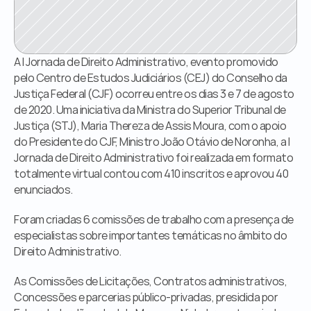
Órgãos Públicos
Livraria
Mídia
Fale Conosco
A I Jornada de Direito Administrativo, evento promovido 
pelo Centro de Estudos Judiciários (CEJ) do Conselho da 
Justiça Federal (CJF) ocorreu entre os dias 3 e 7 de agosto 
de 2020. Uma iniciativa da Ministra do Superior Tribunal de 
Justiça (STJ), Maria Thereza de Assis Moura, com o apoio 
do Presidente do CJF, Ministro João Otávio de Noronha, a I 
Jornada de Direito Administrativo foi realizada em formato 
totalmente virtual contou com 410 inscritos e aprovou 40 
enunciados. 
Foram criadas 6 comissões de trabalho com a presença de 
especialistas sobre importantes temáticas no âmbito do 
Direito Administrativo. 
As Comissões de Licitações, Contratos administrativos, 
Concessões e parcerias público-privadas, presidida por 