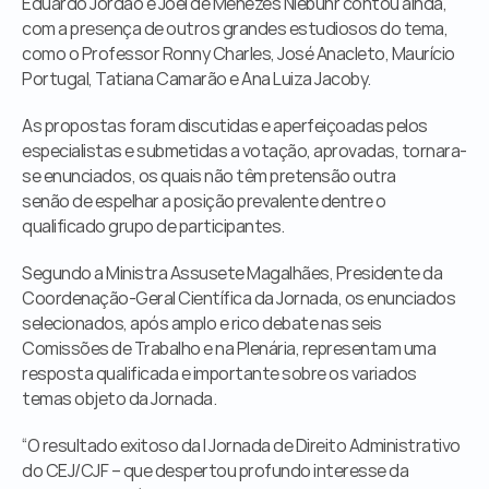
Eduardo Jordão e Joel de Menezes Niebuhr contou ainda, 
com a presença de outros grandes estudiosos do tema, 
como o Professor Ronny Charles, José Anacleto, Maurício 
Portugal, Tatiana Camarão e Ana Luiza Jacoby. 
As propostas foram discutidas e aperfeiçoadas pelos 
especialistas e submetidas a votação, aprovadas, tornara-
se enunciados, os quais não têm pretensão outra 
senão de espelhar a posição prevalente dentre o 
qualificado grupo de participantes. 
Segundo a Ministra Assusete Magalhães, Presidente da 
Coordenação-Geral Científica da Jornada, os enunciados 
selecionados, após amplo e rico debate nas seis 
Comissões de Trabalho e na Plenária, representam uma 
resposta qualificada e importante sobre os variados 
temas objeto da Jornada.  
“O resultado exitoso da I Jornada de Direito Administrativo 
do CEJ/CJF – que despertou profundo interesse da 