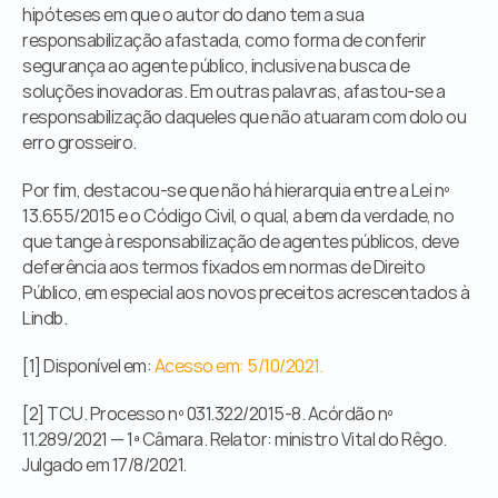
hipóteses em que o autor do dano tem a sua 
responsabilização afastada, como forma de conferir 
segurança ao agente público, inclusive na busca de 
soluções inovadoras. Em outras palavras, afastou-se a 
responsabilização daqueles que não atuaram com dolo ou 
erro grosseiro.
Por fim, destacou-se que não há hierarquia entre a Lei nº 
13.655/2015 e o Código Civil, o qual, a bem da verdade, no 
que tange à responsabilização de agentes públicos, deve 
deferência aos termos fixados em normas de Direito 
Público, em especial aos novos preceitos acrescentados à 
Lindb.
[1] Disponível em: 
Acesso em: 5/10/2021.
[2] TCU. Processo nº 031.322/2015-8. Acórdão nº 
11.289/2021 — 1ª Câmara. Relator: ministro Vital do Rêgo. 
Julgado em 17/8/2021.