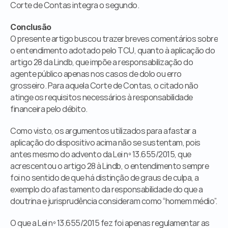
Corte de Contas integra o segundo.
Conclusão
O presente artigo buscou trazer breves comentários sobre 
o entendimento adotado pelo TCU, quanto à aplicação do 
artigo 28 da Lindb, que impõe a responsabilização do 
agente público apenas nos casos de dolo ou erro 
grosseiro. Para aquela Corte de Contas, o citado não 
atinge os requisitos necessários à responsabilidade 
financeira pelo débito.
Como visto, os argumentos utilizados para afastar a 
aplicação do dispositivo acima não se sustentam, pois 
antes mesmo do advento da Lei nº 13.655/2015, que 
acrescentou o artigo 28 à Lindb, o entendimento sempre 
foi no sentido de que há distinção de graus de culpa, a 
exemplo do afastamento da responsabilidade do que a 
doutrina e jurisprudência consideram como “homem médio”.
O que a Lei nº 13.655/2015 fez foi apenas regulamentar as 