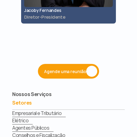
Jacoby Fernandes
Jaques 
Diretor-Presidente
Diretor 
Agende uma reunião
Nossos Serviços
Setores
Empresarial e Tributário
Elétrico
Agentes Públicos
Conselhos e Fiscalização