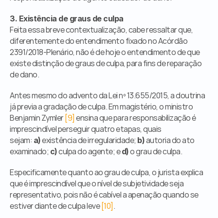
3. Existência de graus de culpa
Feita essa breve contextualização, cabe ressaltar que, 
diferentemente do entendimento fixado no Acórdão 
2391/2018-Plenário, não é de hoje o entendimento de que 
existe distinção de graus de culpa, para fins de reparação 
de dano.
Antes mesmo do advento da Lei nº 13.655/2015, a doutrina 
já previa a gradação de culpa. Em magistério, o ministro 
Benjamin Zymler 
[9]
 ensina que para responsabilização é 
imprescindível perseguir quatro etapas, quais 
sejam: 
 existência de irregularidade; 
 autoria do ato 
a)
b)
examinado; 
 culpa do agente; e 
 o grau de culpa.
c)
d)
Especificamente quanto ao grau de culpa, o jurista explica 
que é imprescindível que o nível de subjetividade seja 
representativo, pois não é cabível a apenação quando se 
estiver diante de culpa leve 
[10]
.