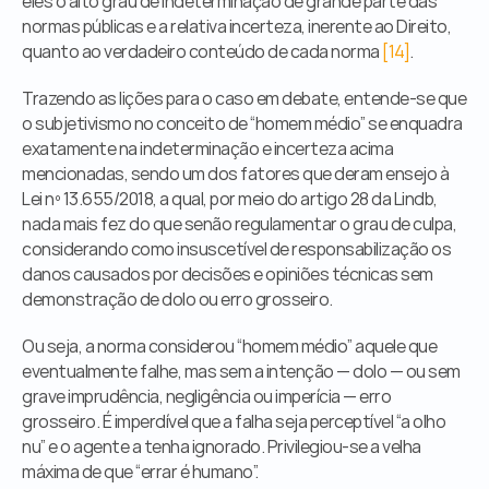
eles o alto grau de indeterminação de grande parte das 
normas públicas e a relativa incerteza, inerente ao Direito, 
quanto ao verdadeiro conteúdo de cada norma
 [14]
.
Trazendo as lições para o caso em debate, entende-se que 
o subjetivismo no conceito de “homem médio” se enquadra 
exatamente na indeterminação e incerteza acima 
mencionadas, sendo um dos fatores que deram ensejo à 
Lei nº 13.655/2018, a qual, por meio do artigo 28 da Lindb, 
nada mais fez do que senão regulamentar o grau de culpa, 
considerando como insuscetível de responsabilização os 
danos causados por decisões e opiniões técnicas sem 
demonstração de dolo ou erro grosseiro.
Ou seja, a norma considerou “homem médio” aquele que 
eventualmente falhe, mas sem a intenção — dolo — ou sem 
grave imprudência, negligência ou imperícia — erro 
grosseiro. É imperdível que a falha seja perceptível “a olho 
nu” e o agente a tenha ignorado. Privilegiou-se a velha 
máxima de que “errar é humano”.