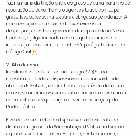
faz nenhuma distinção entre os graus de culpa, para fins de 
reparação do dano. Tenha o agente atuado com culpa 
grave, leve ou levíssima, existirá a obrigação de indenizar. A 
única exceção seria quando houver excessiva 
desproporção entre a gravidade da culpa e o dano. Nesta 
hipótese, o julgador pode reduzir, equitativamente, a 
indenização, nos termos do art. 944, parágrafo único, do 
Código Civil 
[6]
.
2. Ato danoso
Inicialmente, destaca-se que o artigo 37, § 6º, da 
Constituição Federal dispõe sobre a responsabilidade 
objetiva do Estado, em que basta a existência de um ato 
comissivo ou omissivo, um evento danoso e o nexo causal 
entre ambos para que surja o dever de reparação pelo 
Poder Público.
É verdade que o referido dispositivo também trata do 
direito de regresso da Administração Pública em face do 
agente causador do dano. Exige-se, nesta hipótese, a 