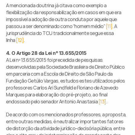
A mencionada doutrina já citava como exemplo a 
flexibilização da responsabilização em casos em que era 
impossível a adoção de outra conduta por aquele que 
passou a ser denominado como “homem médio” 
[11]
. A 
jurisprudência do TCU tradicionalmente segue essa 
linha 
[12]
.
4. O Artigo 28 da Lei nº 13.655/2015
A Lei nº 13.655/2015 foi precedida de pesquisas 
desenvolvidas pela Sociedade Brasileira de Direito Público 
em parceria com a Escola de Direito de São Paulo da 
Fundação Getúlio Vargas, estudos estes utilizados pelos 
professores Carlos Ari Sundfeld e Floriano de Azevedo 
Marques para elaboração do pré-projeto, ao final 
endossado pelo senador Antonio Anastasia 
[13]
.
De acordo com os mencionados professores, a proposta, 
entre outras medidas, é neutralizar importantes fatores 
de distorção da atividade jurídico-decisória pública, entre 