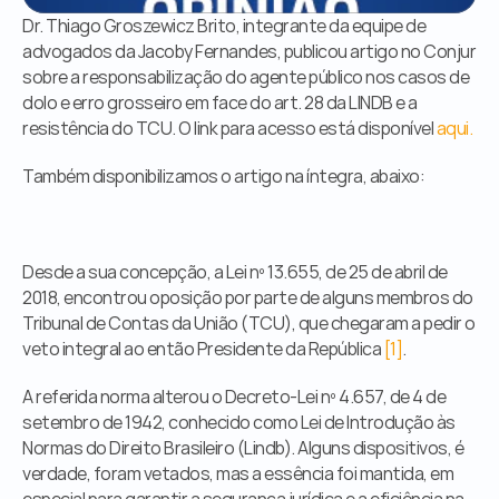
Órgãos Públicos
Dr. Thiago Groszewicz Brito, integrante da equipe de 
Livraria
advogados da Jacoby Fernandes, publicou artigo no Conjur 
Mídia
sobre a responsabilização do agente público nos casos de 
Fale Conosco
dolo e erro grosseiro em face do art. 28 da LINDB e a 
resistência do TCU. O link para acesso está disponível 
aqui.
Também disponibilizamos o artigo na íntegra, abaixo:
Desde a sua concepção, a Lei nº 13.655, de 25 de abril de 
2018, encontrou oposição por parte de alguns membros do 
Tribunal de Contas da União (TCU), que chegaram a pedir o 
veto integral ao então Presidente da República 
[1]
.
A referida norma alterou o Decreto-Lei nº 4.657, de 4 de 
setembro de 1942, conhecido como Lei de Introdução às 
Normas do Direito Brasileiro (Lindb). Alguns dispositivos, é 
verdade, foram vetados, mas a essência foi mantida, em 