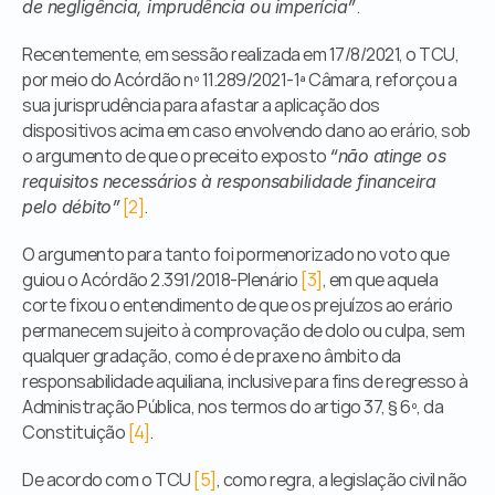
.
de negligência, imprudência ou imperícia”
Recentemente, em sessão realizada em 17/8/2021, o TCU, 
por meio do Acórdão nº 11.289/2021-1ª Câmara, reforçou a 
sua jurisprudência para afastar a aplicação dos 
dispositivos acima em caso envolvendo dano ao erário, sob 
o argumento de que o preceito exposto 
“não atinge os 
requisitos necessários à responsabilidade financeira 
[2]
.
pelo débito”
O argumento para tanto foi pormenorizado no voto que 
guiou o Acórdão 2.391/2018-Plenário 
[3]
, em que aquela 
corte fixou o entendimento de que os prejuízos ao erário 
permanecem sujeito à comprovação de dolo ou culpa, sem 
qualquer gradação, como é de praxe no âmbito da 
responsabilidade aquiliana, inclusive para fins de regresso à 
Administração Pública, nos termos do artigo 37, § 6º, da 
Constituição 
[4]
.
De acordo com o TCU 
[5]
, como regra, a legislação civil não 