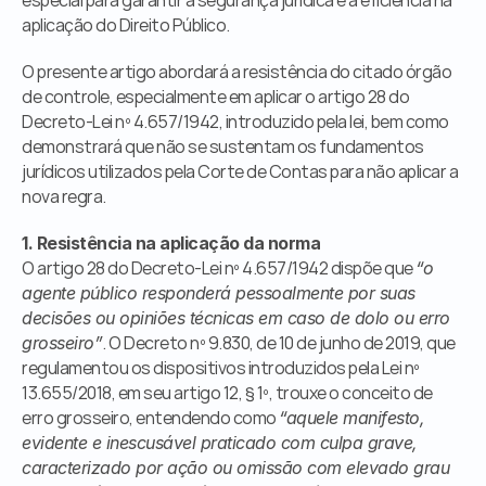
especial para garantir a segurança jurídica e a eficiência na 
aplicação do Direito Público.
O presente artigo abordará a resistência do citado órgão 
de controle, especialmente em aplicar o artigo 28 do 
Decreto-Lei nº 4.657/1942, introduzido pela lei, bem como 
demonstrará que não se sustentam os fundamentos 
jurídicos utilizados pela Corte de Contas para não aplicar a 
nova regra.
1. Resistência na aplicação da norma
O artigo 28 do Decreto-Lei nº 4.657/1942 dispõe que 
“o 
agente público responderá pessoalmente por suas 
decisões ou opiniões técnicas em caso de dolo ou erro 
. O Decreto nº 9.830, de 10 de junho de 2019, que 
grosseiro”
regulamentou os dispositivos introduzidos pela Lei nº 
13.655/2018, em seu artigo 12, § 1º, trouxe o conceito de 
erro grosseiro, entendendo como 
“aquele manifesto, 
evidente e inescusável praticado com culpa grave, 
caracterizado por ação ou omissão com elevado grau 