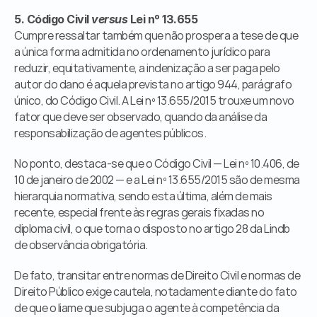
5. Código Civil 
versus
 Lei nº 13.655
Cumpre ressaltar também que não prospera a tese de que 
a única forma admitida no ordenamento jurídico para 
reduzir, equitativamente, a indenização a ser paga pelo 
autor do dano é aquela prevista no artigo 944, parágrafo 
único, do Código Civil. A Lei nº 13.655/2015 trouxe um novo 
fator que deve ser observado, quando da análise da 
responsabilização de agentes públicos.
No ponto, destaca-se que o Código Civil — Lei nº 10.406, de 
10 de janeiro de 2002 — e a Lei nº 13.655/2015 são de mesma 
hierarquia normativa, sendo esta última, além de mais 
recente, especial frente às regras gerais fixadas no 
diploma civil, o que torna o disposto no artigo 28 da Lindb 
de observância obrigatória.
De fato, transitar entre normas de Direito Civil e normas de 
Direito Público exige cautela, notadamente diante do fato 
de que o liame que subjuga o agente à competência da 