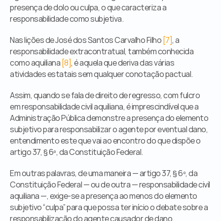
presença de dolo ou culpa, o que caracteriza a 
responsabilidade como subjetiva.
Nas lições de José dos Santos Carvalho Filho 
[7]
, a 
responsabilidade extracontratual, também conhecida 
como aquiliana 
[8]
, é aquela que deriva das várias 
atividades estatais sem qualquer conotação pactual.
Assim, quando se fala de direito de regresso, com fulcro 
em responsabilidade civil aquiliana, é imprescindível que a 
Administração Pública demonstre a presença do elemento 
subjetivo para responsabilizar o agente por eventual dano, 
entendimento este que vai ao encontro do que dispõe o 
artigo 37, § 6º, da Constituição Federal.
Em outras palavras, de uma maneira — artigo 37, § 6º, da 
Constituição Federal — ou de outra — responsabilidade civil 
aquiliana —, exige-se a presença ao menos do elemento 
subjetivo “culpa” para que possa ter início o debate sobre a 
responsabilização do agente causador de dano.