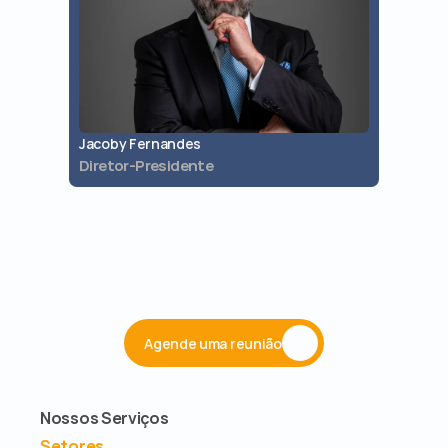
Jacoby Fernandes
Jaques 
Diretor-Presidente
Diretor 
Agende uma reunião
Nossos Serviços
Setores