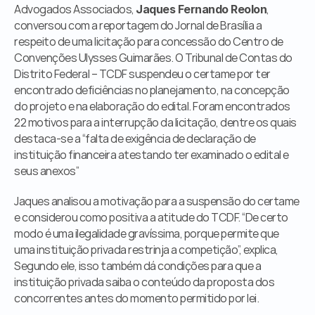
Advogados Associados, 
, 
Órgãos Públicos
Jaques Fernando Reolon
conversou com a reportagem do Jornal de Brasília a 
Livraria
respeito de uma licitação para concessão do Centro de 
Mídia
Convenções Ulysses Guimarães. O Tribunal de Contas do 
Fale Conosco
Distrito Federal – TCDF suspendeu o certame por ter 
encontrado deficiências no planejamento, na concepção 
do projeto e na elaboração do edital. Foram encontrados 
22 motivos para a interrupção da licitação, dentre os quais 
destaca-se a “falta de exigência de declaração de 
instituição financeira atestando ter examinado o edital e 
seus anexos”
Jaques analisou a motivação para a suspensão do certame 
e considerou como positiva a atitude do TCDF. “De certo 
modo é uma ilegalidade gravíssima, porque permite que 
uma instituição privada restrinja a competição”, explica, 
Segundo ele, isso também dá condições para que a 
instituição privada saiba o conteúdo da proposta dos 
concorrentes antes do momento permitido por lei.