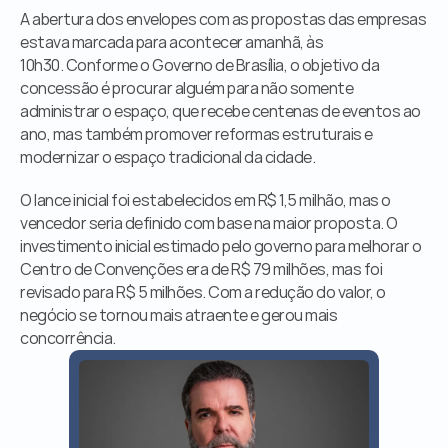
A abertura dos envelopes com as propostas das empresas 
estava marcada para acontecer amanhã, às 
10h30. Conforme o Governo de Brasília, o objetivo da 
concessão é procurar alguém para não somente 
administrar o espaço, que recebe centenas de eventos ao 
ano, mas também promover reformas estruturais e 
modernizar o espaço tradicional da cidade.
O lance inicial foi estabelecidos em R$ 1,5 milhão, mas o 
vencedor seria definido com base na maior proposta. O 
investimento inicial estimado pelo governo para melhorar o 
Centro de Convenções era de R$ 79 milhões, mas foi 
revisado para R$ 5 milhões. Com a redução do valor, o 
negócio se tornou mais atraente e gerou mais 
concorrência.