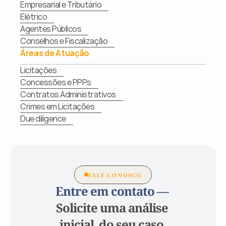
Empresarial e Tributário
Elétrico
Agentes Públicos
Conselhos e Fiscalização
Áreas de Atuação
Licitações
Concessões e PPPs
Contratos Administrativos
Crimes em Licitações
Due diligence
FALE CONOSCO
Entre em contato — 
Solicite uma análise 
inicial  do seu caso.