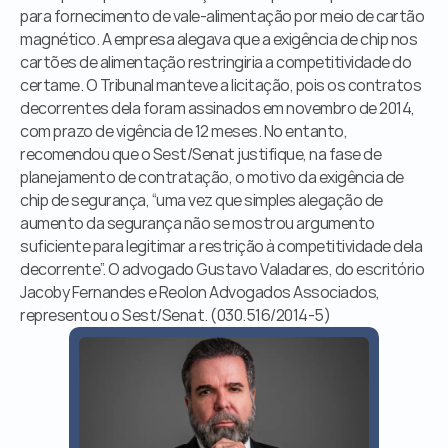
Órgãos Públicos
para fornecimento de vale-alimentação por meio de cartão 
Livraria
magnético. A empresa alegava que a exigência de chip nos 
Mídia
cartões de alimentação restringiria a competitividade do 
Fale Conosco
certame. O Tribunal manteve a licitação, pois os contratos 
decorrentes dela foram assinados em novembro de 2014, 
com prazo de vigência de 12 meses. No entanto, 
recomendou que o Sest/Senat justifique, na fase de 
planejamento de contratação, o motivo da exigência de 
chip de segurança, “uma vez que simples alegação de 
aumento da segurança não se mostrou argumento 
suficiente para legitimar a restrição à competitividade dela 
decorrente”. O advogado Gustavo Valadares, do escritório 
Jacoby Fernandes e Reolon Advogados Associados, 
representou o Sest/Senat. (030.516/2014-5)