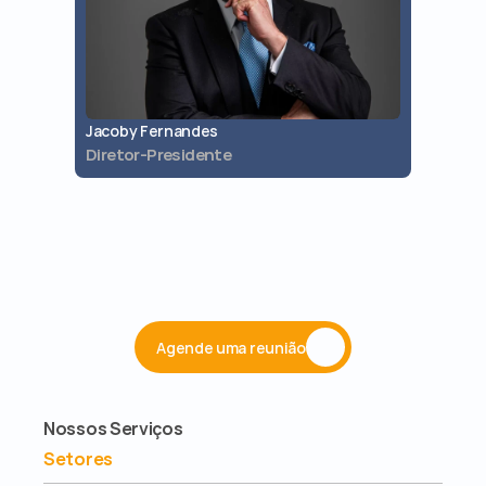
Jacoby Fernandes
Jaques 
Diretor-Presidente
Diretor 
Agende uma reunião
Nossos Serviços
Setores