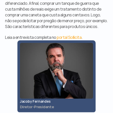
diferenciado. Afinal, comprar um tanque de guerra que 
custa milhões de reais exige um tratamento distinto de 
comprar uma caneta que custa alguns centavos. Logo, 
não se pode licitar por pregão de menor preço, por exemplo. 
São características diferentes para produtos únicos.
Leia a entrevista completa no 
portal Sollicita
.
Jacoby Fernandes
Jaques 
Diretor-Presidente
Diretor 