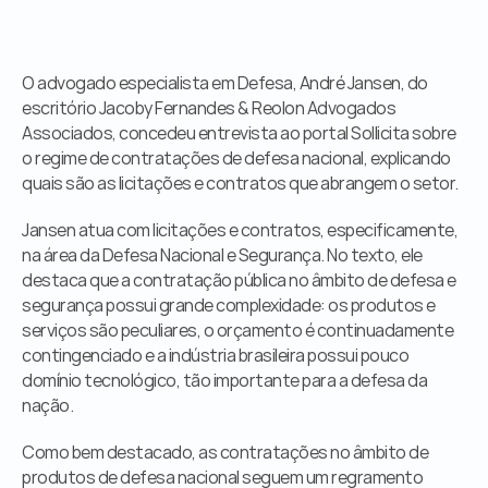
Órgãos Públicos
Livraria
Mídia
O advogado especialista em Defesa, André Jansen, do 
Fale Conosco
escritório Jacoby Fernandes & Reolon Advogados 
Associados, concedeu entrevista ao portal Sollicita sobre 
o regime de contratações de defesa nacional, explicando 
quais são as licitações e contratos que abrangem o setor.
Jansen atua com licitações e contratos, especificamente, 
na área da Defesa Nacional e Segurança. No texto, ele 
destaca que a contratação pública no âmbito de defesa e 
segurança possui grande complexidade: os produtos e 
serviços são peculiares, o orçamento é continuadamente 
contingenciado e a indústria brasileira possui pouco 
domínio tecnológico, tão importante para a defesa da 
nação.
Como bem destacado, as contratações no âmbito de 
produtos de defesa nacional seguem um regramento 