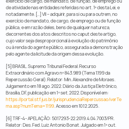
exercício de cargo, de mandato, de função, de emprego ou 
de atividade nas entidades referidas no art. 1º desta Lei, e 
notadamente. […] VII – adquirir, para si ou para outrem, no 
exercício de mandato, de cargo, de emprego ou de função 
pública, e em razão deles, bens de qualquer natureza, 
decorrentes dos atos descritos no caput deste artigo, 
cujo valor seja desproporcional à evolução do patrimônio 
ou à renda do agente público, assegurada a demonstração 
pelo agente da licitude da origem dessa evolução.
[5] BRASIL. Supremo Tribunal Federal. Recurso 
Extraordinário com Agravo nº 843.989 (Tema 1.199 da 
Repercussão Geral). Relator: Min. Alexandre de Moraes. 
Julgamento em 18 ago. 2022. Diário da Justiça Eletrônico, 
Brasília, DF, publicação em 1º set. 2022. Disponível em: 
https://portal.stf.jus.br/jurisprudenciaRepercussao/verTe
ma.asp?numTema=1199
. Acesso em 10.12.2025.
[6] TRF-4- APELAÇÃO: 5017293-22.2019.4.04.7003/PR. 
Relator: Des. Fed. Luiz Antonio Bonat. Julgado em 1º out. 