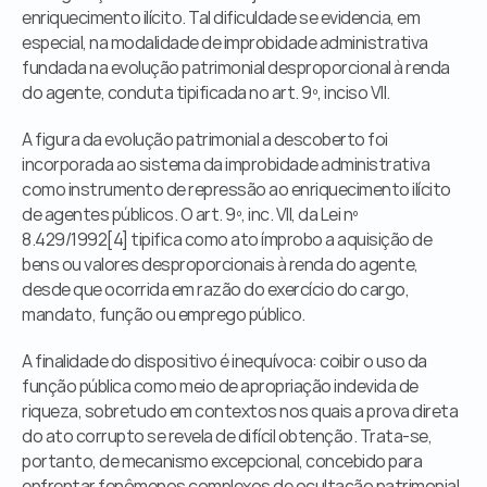
enriquecimento ilícito. Tal dificuldade se evidencia, em 
especial, na modalidade de improbidade administrativa 
fundada na evolução patrimonial desproporcional à renda 
do agente, conduta tipificada no art. 9º, inciso VII.
A figura da evolução patrimonial a descoberto foi 
incorporada ao sistema da improbidade administrativa 
como instrumento de repressão ao enriquecimento ilícito 
de agentes públicos. O art. 9º, inc. VII, da Lei nº 
8.429/1992[4] tipifica como ato ímprobo a aquisição de 
bens ou valores desproporcionais à renda do agente, 
desde que ocorrida em razão do exercício do cargo, 
mandato, função ou emprego público.
A finalidade do dispositivo é inequívoca: coibir o uso da 
função pública como meio de apropriação indevida de 
riqueza, sobretudo em contextos nos quais a prova direta 
do ato corrupto se revela de difícil obtenção. Trata-se, 
portanto, de mecanismo excepcional, concebido para 
enfrentar fenômenos complexos de ocultação patrimonial.