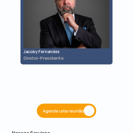
Jacoby Fernandes
Jaques 
Diretor-Presidente
Diretor 
Agende uma reunião