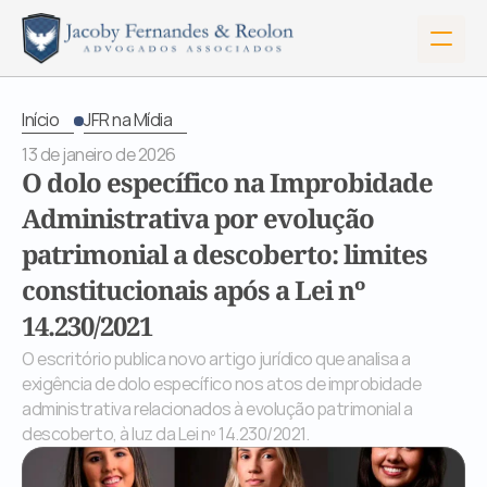
Início
JFR na Mídia
13 de janeiro de 2026
O dolo específico na Improbidade 
Administrativa por evolução 
patrimonial a descoberto: limites 
constitucionais após a Lei nº 
14.230/2021
O escritório publica novo artigo jurídico que analisa a 
exigência de dolo específico nos atos de improbidade 
administrativa relacionados à evolução patrimonial a 
Início
descoberto, à luz da Lei nº 14.230/2021.
Sobre Nós
Serviços