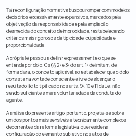
Tal reconfiguração normativa buscou romper com modelos 
decisórios excessivamente expansivos, marcados pela 
objetivação da responsabilidade e pela ampliação 
desmedida do conceito de improbidade, restabelecendo 
critérios mais rigorosos de tipicidade, culpabilidade e 
proporcionalidade.
A própria lei passou a definir expressamente o que se 
entende por dolo. Os §§ 2º e 3º do art. 1º delimitam, de 
forma clara, o conceito aplicável, ao estabelecer que o dolo 
consiste na vontade consciente e livre de alcançar o 
resultado ilícito tipificado nos arts. 9º, 10 e 11 da Lei, não 
sendo suficiente a mera voluntariedade da conduta do 
agente.
A análise do presente artigo, portanto, projeta-se sobre 
um dos pontos mais sensíveis e tecnicamente complexos 
decorrentes da reforma legislativa, que reside na 
configuração do elemento subjetivo nos atos de 