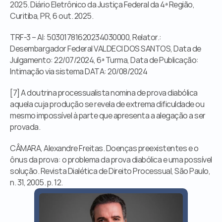
2025. Diário Eletrônico da Justiça Federal da 4ª Região, 
Curitiba, PR, 6 out. 2025.
TRF-3 – AI: 50301781620234030000, Relator.: 
Desembargador Federal VALDECI DOS SANTOS, Data de 
Julgamento: 22/07/2024, 6ª Turma, Data de Publicação: 
Intimação via sistema DATA: 20/08/2024
[7] A doutrina processualista nomina de prova diabólica 
aquela cuja produção se revela de extrema dificuldade ou 
mesmo impossível à parte que apresenta a alegação a ser 
provada.
CÂMARA, Alexandre Freitas. Doenças preexistentes e o 
ônus da prova: o problema da prova diabólica e uma possível 
solução. Revista Dialética de Direito Processual, São Paulo, 
n. 31, 2005. p. 12.