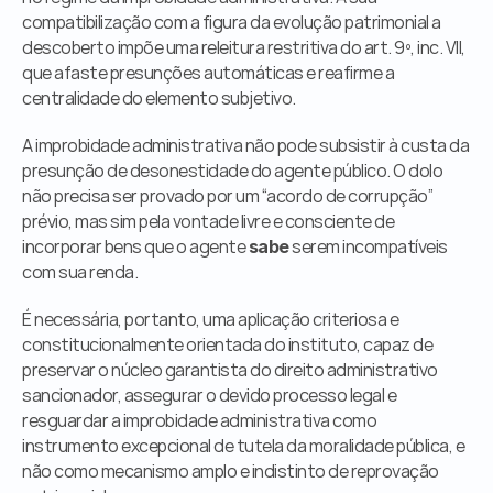
compatibilização com a figura da evolução patrimonial a 
descoberto impõe uma releitura restritiva do art. 9º, inc. VII, 
que afaste presunções automáticas e reafirme a 
centralidade do elemento subjetivo.
A improbidade administrativa não pode subsistir à custa da 
presunção de desonestidade do agente público. O dolo 
não precisa ser provado por um “acordo de corrupção” 
prévio, mas sim pela vontade livre e consciente de 
incorporar bens que o agente 
 serem incompatíveis 
sabe
com sua renda.
É necessária, portanto, uma aplicação criteriosa e 
constitucionalmente orientada do instituto, capaz de 
preservar o núcleo garantista do direito administrativo 
sancionador, assegurar o devido processo legal e 
resguardar a improbidade administrativa como 
instrumento excepcional de tutela da moralidade pública, e 
não como mecanismo amplo e indistinto de reprovação 