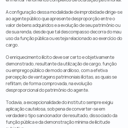
A configuração dessa modalidade de improbidade dirige-se 
ao agente público que apresente desproporção entre o 
valor de bens adquiridos e a evolução de seu patrimônio ou 
de sua renda, desde que tal descompasso decorra do mau 
uso da função pública ou esteja relacionado ao exercício do 
cargo.
O enriquecimento ilícito deve ser certo e objetivamente 
demonstrado, resultante da utilização de cargo, função 
ou emprego público de modo ardiloso, com a efetiva 
percepção de vantagens patrimoniais ilícitas, as quais se 
reflitam, de forma comprovada, na evolução 
desproporcional do patrimônio do agente.
Todavia, a excepcionalidade do instituto sempre exigiu 
aplicação cautelosa, sob pena de converter-se em 
verdadeiro tipo sancionador de resultado, dissociado da 
função pública e da demonstração mínima de ilicitude 