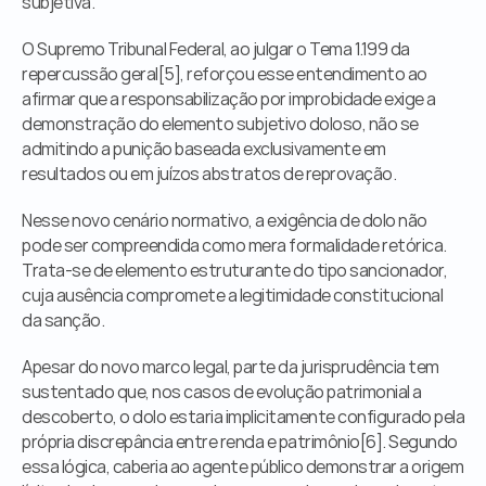
subjetiva.
O Supremo Tribunal Federal, ao julgar o Tema 1.199 da 
repercussão geral[5], reforçou esse entendimento ao 
afirmar que a responsabilização por improbidade exige a 
demonstração do elemento subjetivo doloso, não se 
admitindo a punição baseada exclusivamente em 
resultados ou em juízos abstratos de reprovação.
Nesse novo cenário normativo, a exigência de dolo não 
pode ser compreendida como mera formalidade retórica. 
Trata-se de elemento estruturante do tipo sancionador, 
cuja ausência compromete a legitimidade constitucional 
da sanção.
Apesar do novo marco legal, parte da jurisprudência tem 
sustentado que, nos casos de evolução patrimonial a 
descoberto, o dolo estaria implicitamente configurado pela 
própria discrepância entre renda e patrimônio[6]. Segundo 
essa lógica, caberia ao agente público demonstrar a origem 