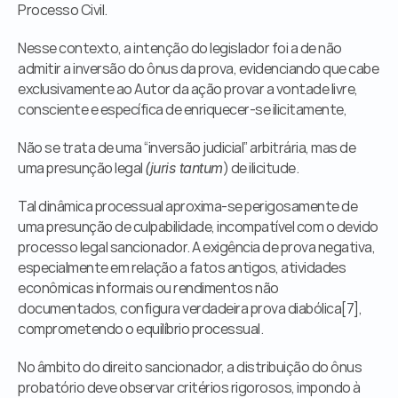
Processo Civil.
Nesse contexto, a intenção do legislador foi a de não 
admitir a inversão do ônus da prova, evidenciando que cabe 
exclusivamente ao Autor da ação provar a vontade livre, 
consciente e específica de enriquecer-se ilicitamente,  
Não se trata de uma “inversão judicial” arbitrária, mas de 
uma presunção legal 
) de ilicitude.
(juris tantum
Tal dinâmica processual aproxima-se perigosamente de 
uma presunção de culpabilidade, incompatível com o devido 
processo legal sancionador. A exigência de prova negativa, 
especialmente em relação a fatos antigos, atividades 
econômicas informais ou rendimentos não 
documentados, configura verdadeira prova diabólica[7], 
comprometendo o equilíbrio processual.
No âmbito do direito sancionador, a distribuição do ônus 
probatório deve observar critérios rigorosos, impondo à 