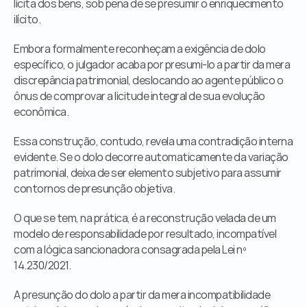
lícita dos bens, sob pena de se presumir o enriquecimento 
ilícito.
Embora formalmente reconheçam a exigência de dolo 
específico, o julgador acaba por presumi-lo a partir da mera 
discrepância patrimonial, deslocando ao agente público o 
ônus de comprovar a licitude integral de sua evolução 
econômica.
Essa construção, contudo, revela uma contradição interna 
evidente. Se o dolo decorre automaticamente da variação 
patrimonial, deixa de ser elemento subjetivo para assumir 
contornos de presunção objetiva.
O que se tem, na prática, é a reconstrução velada de um 
modelo de responsabilidade por resultado, incompatível 
com a lógica sancionadora consagrada pela Lei nº 
14.230/2021.
A presunção do dolo a partir da mera incompatibilidade 