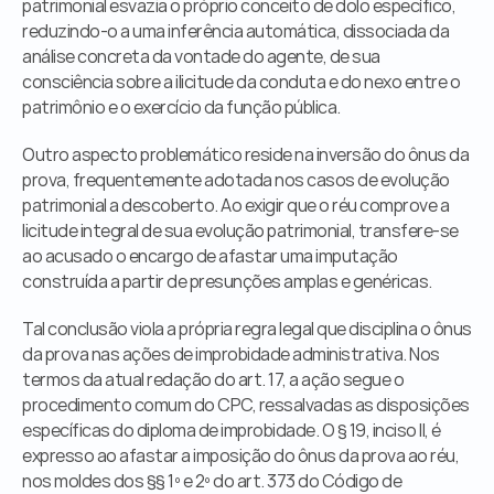
patrimonial esvazia o próprio conceito de dolo específico, 
reduzindo-o a uma inferência automática, dissociada da 
análise concreta da vontade do agente, de sua 
consciência sobre a ilicitude da conduta e do nexo entre o 
patrimônio e o exercício da função pública.
Outro aspecto problemático reside na inversão do ônus da 
prova, frequentemente adotada nos casos de evolução 
patrimonial a descoberto. Ao exigir que o réu comprove a 
licitude integral de sua evolução patrimonial, transfere-se 
ao acusado o encargo de afastar uma imputação 
construída a partir de presunções amplas e genéricas.
Tal conclusão viola a própria regra legal que disciplina o ônus 
da prova nas ações de improbidade administrativa. Nos 
termos da atual redação do art. 17, a ação segue o 
procedimento comum do CPC, ressalvadas as disposições 
específicas do diploma de improbidade. O § 19, inciso II, é 
expresso ao afastar a imposição do ônus da prova ao réu, 
nos moldes dos §§ 1º e 2º do art. 373 do Código de 