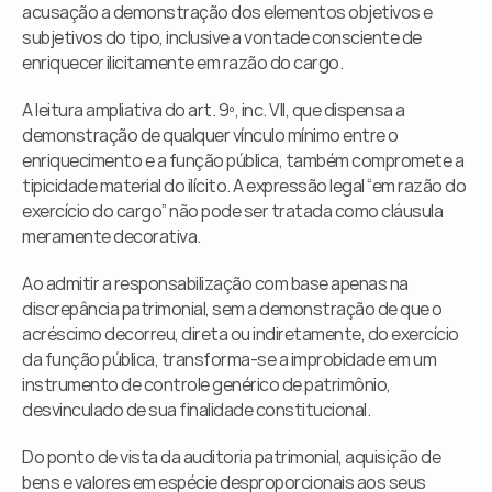
acusação a demonstração dos elementos objetivos e 
subjetivos do tipo, inclusive a vontade consciente de 
enriquecer ilicitamente em razão do cargo.
A leitura ampliativa do art. 9º, inc. VII, que dispensa a 
demonstração de qualquer vínculo mínimo entre o 
enriquecimento e a função pública, também compromete a 
tipicidade material do ilícito. A expressão legal “em razão do 
exercício do cargo” não pode ser tratada como cláusula 
meramente decorativa.
Ao admitir a responsabilização com base apenas na 
discrepância patrimonial, sem a demonstração de que o 
acréscimo decorreu, direta ou indiretamente, do exercício 
da função pública, transforma-se a improbidade em um 
instrumento de controle genérico de patrimônio, 
desvinculado de sua finalidade constitucional.
Do ponto de vista da auditoria patrimonial, aquisição de 
bens e valores em espécie desproporcionais aos seus 