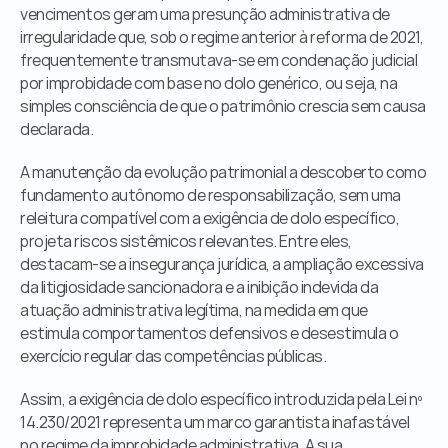
vencimentos geram uma presunção administrativa de 
irregularidade que, sob o regime anterior à reforma de 2021, 
frequentemente transmutava-se em condenação judicial 
por improbidade com base no dolo genérico, ou seja, na 
simples consciência de que o patrimônio crescia sem causa 
declarada.
A manutenção da evolução patrimonial a descoberto como 
fundamento autônomo de responsabilização, sem uma 
releitura compatível com a exigência de dolo específico, 
projeta riscos sistêmicos relevantes. Entre eles, 
destacam-se a insegurança jurídica, a ampliação excessiva 
da litigiosidade sancionadora e a inibição indevida da 
atuação administrativa legítima, na medida em que 
estimula comportamentos defensivos e desestimula o 
exercício regular das competências públicas.
Assim, a exigência de dolo específico introduzida pela Lei nº 
14.230/2021 representa um marco garantista inafastável 
no regime da improbidade administrativa. A sua 