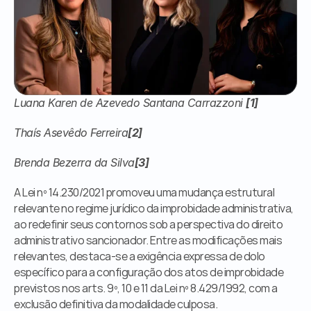
Órgãos Públicos
Livraria
Mídia
Fale Conosco
Luana Karen de Azevedo Santana Carrazzoni 
[1]
Thaís Asevêdo Ferreira
[2]
Brenda Bezerra da Silva
[3]
A Lei nº 14.230/2021 promoveu uma mudança estrutural 
relevante no regime jurídico da improbidade administrativa, 
ao redefinir seus contornos sob a perspectiva do direito 
administrativo sancionador. Entre as modificações mais 
relevantes, destaca-se a exigência expressa de dolo 
específico para a configuração dos atos de improbidade 
previstos nos arts. 9º, 10 e 11 da Lei nº 8.429/1992, com a 
exclusão definitiva da modalidade culposa.