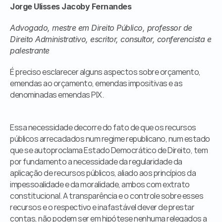
Jorge Ulisses Jacoby Fernandes
Órgãos Públicos
Livraria
Advogado, mestre em Direito Público, professor de 
Mídia
Direito Administrativo, escritor, consultor, conferencista e 
Fale Conosco
palestrante
É preciso esclarecer alguns aspectos sobre orçamento, 
emendas ao orçamento, emendas impositivas e as 
denominadas emendas PIX.
Essa necessidade decorre do fato de que os recursos 
públicos arrecadados num regime republicano, num estado 
que se autoproclama Estado Democrático de Direito, tem 
por fundamento a necessidade da regularidade da 
aplicação de recursos públicos, aliado aos princípios da 
impessoalidade e da moralidade, ambos com extrato 
constitucional. A transparência e o controle sobre esses 
recursos e o respectivo e inafastável dever de prestar 
contas, não podem ser em hipótese nenhuma relegados a 