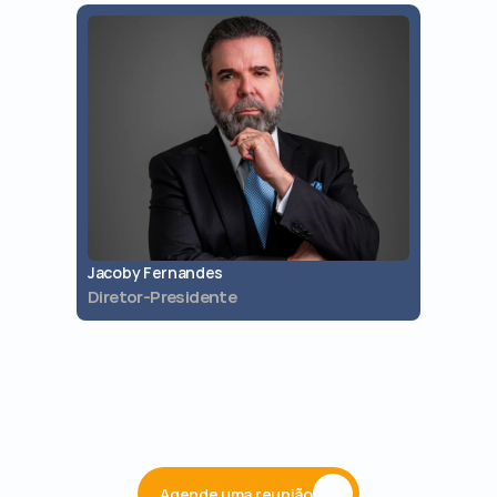
Jacoby Fernandes
Jaques 
Diretor-Presidente
Diretor 
Agende uma reunião