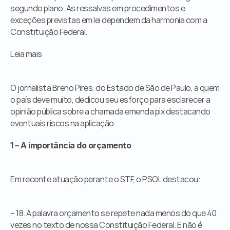
segundo plano. As ressalvas em procedimentos e 
exceções previstas em lei dependem da harmonia com a 
Constituição Federal.
Leia mais
O jornalista Breno Pires, do Estado de São de Paulo, a quem 
o país deve muito, dedicou seu esforço para esclarecer a 
opinião pública sobre a chamada emenda pix destacando 
eventuais riscos na aplicação.
1 – A importância do orçamento
Em recente atuação perante o STF, o PSOL destacou:
– 18. A palavra orçamento se repete nada menos do que 40 
vezes no texto de nossa Constituição Federal. E não é 