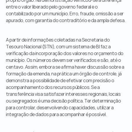
próprio órgão. Na demonstração verificou-se a diferença 
entre o valor liberado pelo governo federal e o 
contabilizado por um município. Erro, fraude, omissão a ser 
apurado, com garantia do contraditório e da ampla defesa.
A partir de informações coletadas na Secretaria do 
Tesouro Nacional (STN), com um sistema de BI faz a 
verificação da incorporação dos valores no orçamento do 
município. Os números devem ser verificados e são, até o 
centavo. Assim, embora se afirma haver discussão sobre a 
formação da emenda, na prática um órgão de controle, já 
demonstra a possibilidade de efetivar com precisão o 
acompanhamento dos recursos públicos. Se a 
transferência visa satisfazer interesses regionais, locais 
ou segregados é uma decisão política. Ter determinação 
para controlar, desenvolvendo capacidades, utilizar a 
integração de dados para acompanhar é possível.