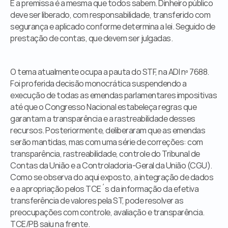
E a premissa é a mesma que todos sabem. Dinheiro público 
deve ser liberado, com responsabilidade, transferido com 
segurança e aplicado conforme determina a lei. Seguido de 
prestação de contas, que devem ser julgadas.
O tema atualmente ocupa a pauta do STF, na ADI nº 7688. 
Foi proferida decisão monocrática suspendendo a 
execução de todas as emendas parlamentares impositivas 
até que o Congresso Nacional estabeleça regras que 
garantam a transparência e a rastreabilidade desses 
recursos. Posteriormente, deliberaram que as emendas 
serão mantidas, mas com uma série de correções: com 
transparência, rastreabilidade, controle do Tribunal de 
Contas da União e a Controladoria-Geral da União (CGU).
Como se observa do aqui exposto, a integração de dados 
e a apropriação pelos TCE´s da informação da efetiva 
transferência de valores pela ST, pode resolver as 
preocupações com controle, avaliação e transparência. 
TCE/PB saiu na frente.