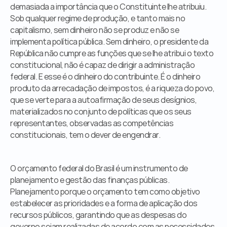
demasiada a importância que o Constituinte lhe atribuiu. 
Sob qualquer regime de produção, e tanto mais no 
capitalismo, sem dinheiro não se produz e não se 
implementa política pública. Sem dinheiro, o presidente da 
República não cumpre as funções que se lhe atribui o texto 
constitucional, não é capaz de dirigir a administração 
federal. E esse é o dinheiro do contribuinte. É o dinheiro 
produto da arrecadação de impostos, é a riqueza do povo, 
que se verte para a autoafirmação de seus desígnios, 
materializados no conjunto de políticas que os seus 
representantes, observadas as competências 
constitucionais, tem o dever de engendrar.
O orçamento federal do Brasil é um instrumento de 
planejamento e gestão das finanças públicas. 
Planejamento porque o orçamento tem como objetivo 
estabelecer as prioridades e a forma de aplicação dos 
recursos públicos, garantindo que as despesas do 
governo sejam realizadas de acordo com as necessidades 