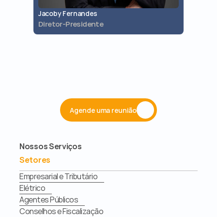
Jacoby Fernandes
Jaques 
Diretor-Presidente
Diretor 
Agende uma reunião
Nossos Serviços
Setores
Empresarial e Tributário
Elétrico
Agentes Públicos
Conselhos e Fiscalização