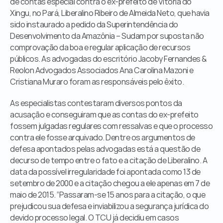
de contas especial contra o ex-prefeito de Vitória do 
Órgãos Públicos
Xingu, no Pará, Liberalino Ribeiro de Almeida Neto, que havia 
Livraria
sido instaurado a pedido da Superintendência do 
Mídia
Desenvolvimento da Amazônia – Sudam por suposta não 
Fale Conosco
comprovação da boa e regular aplicação de recursos 
públicos. As advogadas do escritório Jacoby Fernandes & 
Reolon Advogados Associados Ana Carolina Mazoni e 
Cristiana Muraro foram as responsáveis pelo êxito.
As especialistas contestaram diversos pontos da 
acusação e conseguiram que as contas do ex-prefeito 
fossem julgadas regulares com ressalvas e que o processo 
contra ele fosse arquivado. Dentre os argumentos de 
defesa apontados pelas advogadas está a questão de 
decurso de tempo entre o fato e a citação de Liberalino. A 
data da possível irregularidade foi apontada como 13 de 
setembro de 2000 e a citação chegou a ele apenas em 7 de 
maio de 2015. “Passaram-se 15 anos para a citação, o que 
prejudicou sua defesa e inviabilizou a segurança jurídica do 
devido processo legal. O TCU já decidiu em casos 