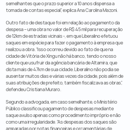
semelhantes que o prazo superior a 10 anos dispensa a 
tomada de contas especial”, explica Ana Carolina Mazoni.
Outro fato de destaque foi em relação ao pagamento da 
despesa – uma obra no valor de R$ 45 mil para recuperação 
de 12km de estradas vicinais -, em que Liberalino efetuou 
saques em espécie para fazer o pagamento à empresa que 
realizou a obra. “Isso ocorreu devido ao fato de que na 
cidade de Vitória de Xingu não há banco, tendo o nosso 
cliente que usufruir da agência bancária de Altamira, que 
dista mais de 47km de sua cidade. Liberalino não podia se 
ausentar muitos dias e várias vezes da cidade, pois além de 
suas atribuições de prefeito, também fiscalizava as obras”, 
defendeu Cristiana Muraro.
Segundo a advogada, em caso semelhante, o Ministério 
Público classificou pagamento de despesas mediante 
saque avulso apenas como procedimento impróprio e não 
como uma irregularidade. “As despesas dos saques são 
amparadas por notas financeiras e orçamentárias de 