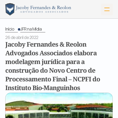
Início
JFR na Mídia
26 de abril de 2022
Jacoby Fernandes & Reolon 
Advogados Associados elabora 
modelagem jurídica para a 
construção do Novo Centro de 
Processamento Final – NCPFI do 
Instituto Bio-Manguinhos
Início
Sobre Nós
Serviços