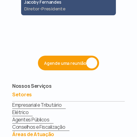
Jacoby Fernandes
Jaques 
Diretor-Presidente
Diretor 
Agende uma reunião
Nossos Serviços
Setores
Empresarial e Tributário
Elétrico
Agentes Públicos
Conselhos e Fiscalização
Áreas de Atuação