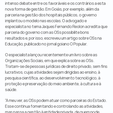
intenso debate entre os favoráveis e os contrários a esta 
Órgãos Públicos
nova forma de gestão. Em Goiás, por exemplo, além da 
Livraria
parceria na gestão dos hospitais públicos, o governo 
Mídia
implantou o modelo nas escolas. O advogado e 
Fale Conosco
especialista no tema Jaques Fernando Reolon acredita que 
parceria do governo com as OSs possibilite bons 
resultados e, por isso, escreveu um artigo sobre OSs na 
Educação, publicado no jornal goiano O Popular.
O especialista lançou recentemente um livro sobre as 
Organizações Sociais, em que explica sobre as OSs. 
Tratam-se de pessoas jurídicas de direito privado, sem fins 
lucrativos, cujas atividades sejam dirigidas ao ensino, à 
pesquisa científica, ao desenvolvimento tecnológico, à 
proteção e preservação do meio ambiente, à cultura e à 
saúde.
“A meu ver, as OSs podem atuar como parceiras do Estado. 
Esse continua fomentando e controlando as atividades, 
mas passa a gestão à entidade privada, de quem pode 