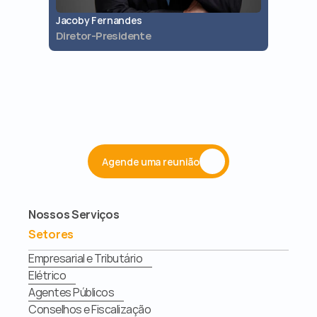
Jacoby Fernandes
Jaques 
Diretor-Presidente
Diretor 
Agende uma reunião
Nossos Serviços
Setores
Empresarial e Tributário
Elétrico
Agentes Públicos
Conselhos e Fiscalização