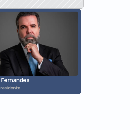
 Fernandes
Jaques Reolon
Presidente
Diretor Vice-President