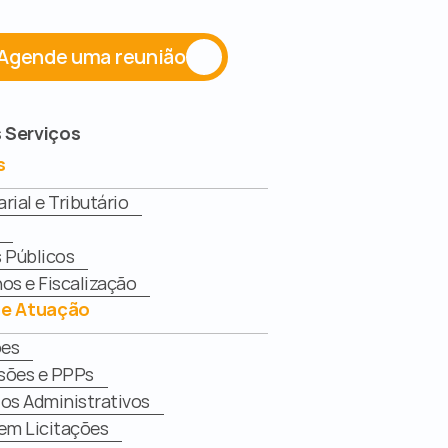
Agende uma reunião
 Serviços
s
ial e Tributário
 Públicos
os e Fiscalização
de Atuação
ões
sões e PPPs
os Administrativos
em Licitações