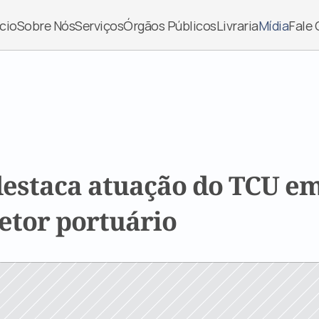
ício
Sobre Nós
Serviços
Órgãos Públicos
Livraria
Mídia
Fale
destaca atuação do TCU em 
setor portuário