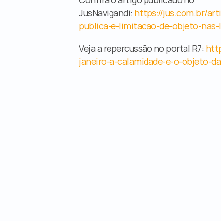
Confira o artigo publicado no 
JusNavigandi: 
https://jus.com.br/ar
publica-e-limitacao-de-objeto-nas-l
Veja a repercussão no portal R7: 
http
janeiro-a-calamidade-e-o-objeto-da