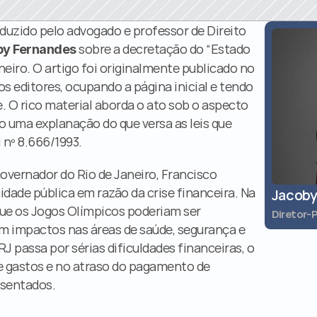
duzido pelo advogado e professor de Direito 
 sobre a decretação do “Estado 
by Fernandes
eiro. O artigo foi originalmente publicado no 
s editores, ocupando a página inicial e tendo 
e. O rico material aborda o ato sob o aspecto 
do uma explanação do que versa as leis que 
 nº 8.666/1993.
governador do Rio de Janeiro, Francisco 
dade pública em razão da crise financeira. Na 
Jacoby
que os Jogos Olímpicos poderiam ser 
Diretor-
m impactos nas áreas de saúde, segurança e 
J passa por sérias dificuldades financeiras, o 
e gastos e no atraso do pagamento de 
osentados.