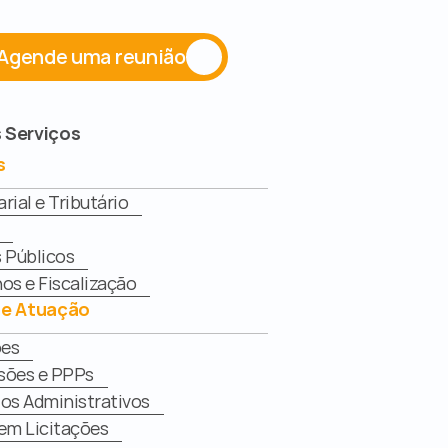
Agende uma reunião
 Serviços
s
ial e Tributário
 Públicos
os e Fiscalização
de Atuação
ões
sões e PPPs
os Administrativos
em Licitações