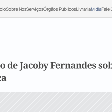
ício
Sobre Nós
Serviços
Órgãos Públicos
Livraria
Mídia
Fale
o de Jacoby Fernandes sob
ca