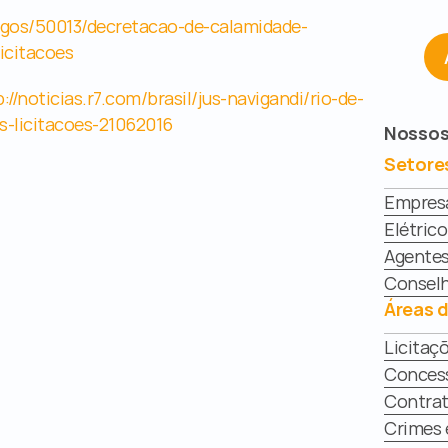
tigos/50013/decretacao-de-calamidade-
icitacoes
://noticias.r7.com/brasil/jus-navigandi/rio-de-
s-licitacoes-21062016
Nossos
Setore
Empresar
Elétrico
Agentes
Conselh
Áreas 
Licitaç
Conces
Contrat
Crimes 