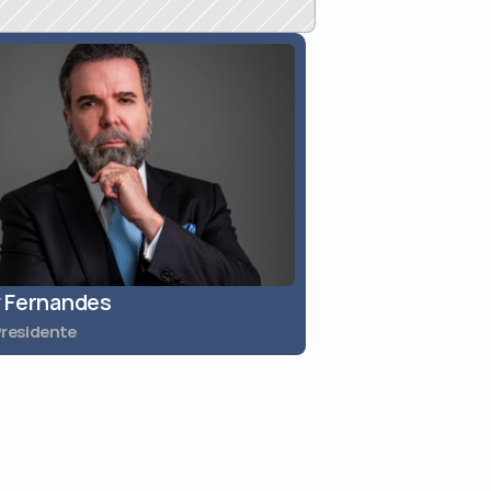
 Fernandes
Jaques Reolon
Presidente
Diretor Vice-President