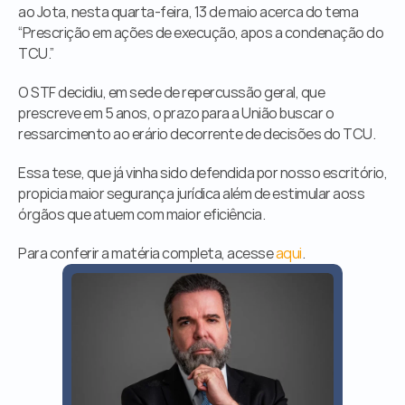
ao Jota, nesta quarta-feira, 13 de maio acerca do tema 
Órgãos Públicos
“Prescrição em ações de execução, apos a condenação do 
Livraria
TCU.”
Mídia
Fale Conosco
O STF decidiu, em sede de repercussão geral, que 
prescreve em 5 anos, o prazo para a União buscar o 
ressarcimento ao erário decorrente de decisões do TCU.
Essa tese, que já vinha sido defendida por nosso escritório, 
propicia maior segurança jurídica além de estimular aoss 
órgãos que atuem com maior eficiência.
Para conferir a matéria completa, acesse 
aqui
.