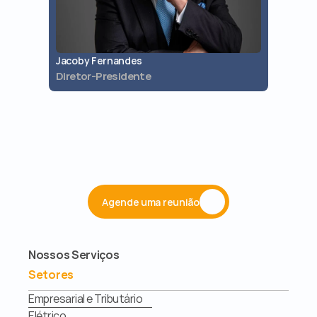
Jacoby Fernandes
Jaques 
Diretor-Presidente
Diretor 
Agende uma reunião
Nossos Serviços
Setores
Empresarial e Tributário
Elétrico